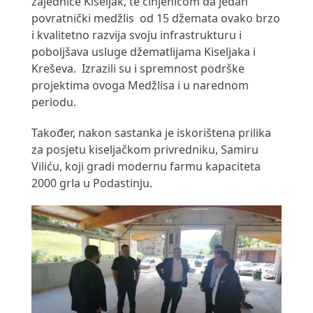
zajednice Kiseljak, te činjenicom da jedan
povratnički medžlis od 15 džemata ovako brzo
i kvalitetno razvija svoju infrastrukturu i
poboljšava usluge džematlijama Kiseljaka i
Kreševa. Izrazili su i spremnost podrške
projektima ovoga Medžlisa i u narednom
periodu.
Također, nakon sastanka je iskorištena prilika
za posjetu kiseljačkom privredniku, Samiru
Viliću, koji gradi modernu farmu kapaciteta
2000 grla u Podastinju.