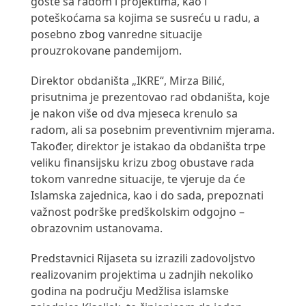
goste sa radom i projektima, kao i
poteškoćama sa kojima se susreću u radu, a
posebno zbog vanredne situacije
prouzrokovane pandemijom.
Direktor obdaništa „IKRE“, Mirza Bilić,
prisutnima je prezentovao rad obdaništa, koje
je nakon više od dva mjeseca krenulo sa
radom, ali sa posebnim preventivnim mjerama.
Također, direktor je istakao da obdaništa trpe
veliku finansijsku krizu zbog obustave rada
tokom vanredne situacije, te vjeruje da će
Islamska zajednica, kao i do sada, prepoznati
važnost podrške predškolskim odgojno –
obrazovnim ustanovama.
Predstavnici Rijaseta su izrazili zadovoljstvo
realizovanim projektima u zadnjih nekoliko
godina na području Medžlisa islamske