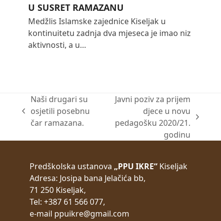
U SUSRET RAMAZANU
Medžlis Islamske zajednice Kiseljak u
kontinuitetu zadnja dva mjeseca je imao niz
aktivnosti, a u…
Naši drugari su
Javni poziv za prijem
osjetili posebnu
djece u novu
previous
next
čar ramazana.
pedagošku 2020/21.
post:
post:
godinu
Predškolska ustanova
„PPU IKRE“
Kiseljak
Adresa:
Josipa bana Jelačića bb,
71 250 Kiseljak,
Tel: +387 61 566 077,
e-mail
ppuikre@gmail.com