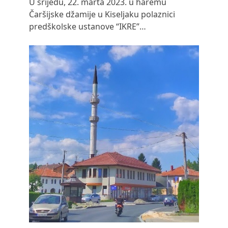
U srijedu, 22. marta 2023. u haremu
Čaršijske džamije u Kiseljaku polaznici
predškolske ustanove “IKRE”…