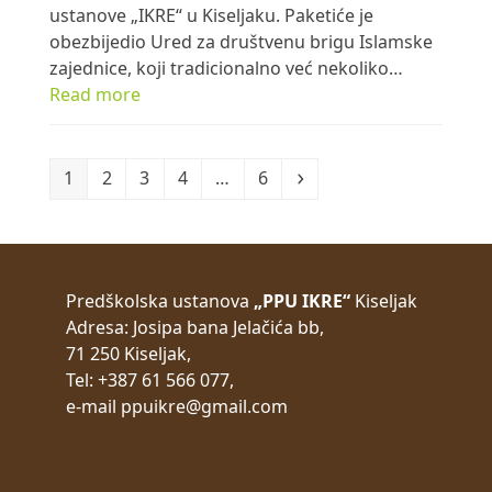
ustanove „IKRE“ u Kiseljaku. Paketiće je
obezbijedio Ured za društvenu brigu Islamske
zajednice, koji tradicionalno već nekoliko…
Read more
Page
Page
Page
Page
Page
Next
1
2
3
4
…
6
Predškolska ustanova
„PPU IKRE“
Kiseljak
Adresa:
Josipa bana Jelačića bb,
71 250 Kiseljak,
Tel: +387 61 566 077,
e-mail
ppuikre@gmail.com