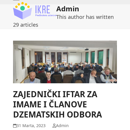
Skip
Open
Close
Admin
to
mobile
mobile
This author has written
content
menu
menu
29 articles
ZAJEDNIČKI IFTAR ZA
IMAME I ČLANOVE
DZEMATSKIH ODBORA
31 Marta, 2023
Admin