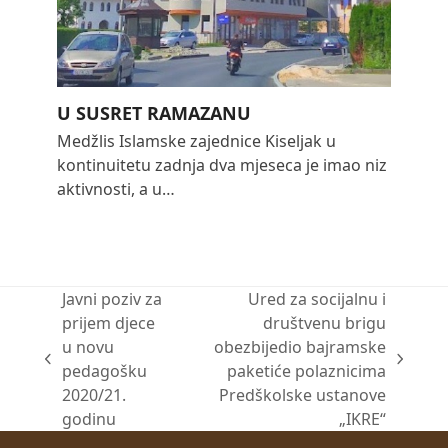
U SUSRET RAMAZANU
Medžlis Islamske zajednice Kiseljak u
kontinuitetu zadnja dva mjeseca je imao niz
aktivnosti, a u…
Javni poziv za
Ured za socijalnu i
prijem djece
društvenu brigu
u novu
obezbijedio bajramske
previous
next
pedagošku
paketiće polaznicima
post:
post:
2020/21.
Predškolske ustanove
godinu
„IKRE“